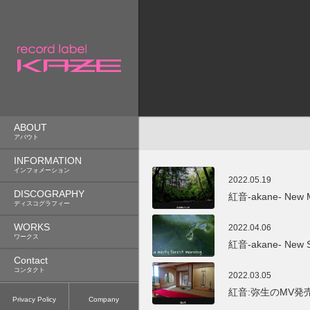
KAZE
ABOUT
アバウト
INFORMATION
インフォメーション
2022.05.19
DISCOGRAPHY
紅音-akane- New M
ディスコグラフィー
WORKS
2022.04.06
ワークス
紅音-akane- New S
Contact
コンタクト
2022.03.05
紅音:弥生のMV発売 20
Privacy Policy
Company