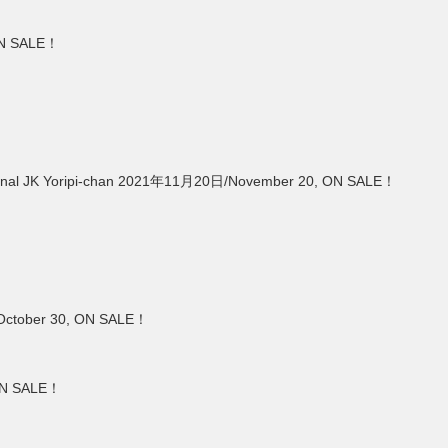
N SALE！
K Yoripi-chan 2021年11月20日/November 20, ON SALE！
ber 30, ON SALE！
ON SALE！