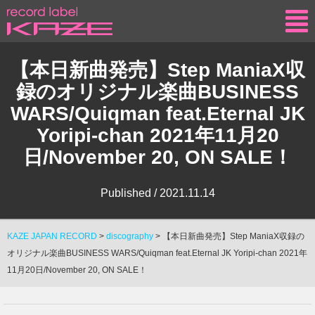
KAZE
【本日新曲発売】Step ManiaX収
録のオリジナル楽曲BUSINESS
WARS/Quiqman feat.Eternal JK
Yoripi-chan 2021年11月20
日/November 20, ON SALE！
Published /
2021.11.14
KAZE JAPAN RECORD
>
discography
>
【本日新曲発売】Step ManiaX収録の
オリジナル楽曲BUSINESS WARS/Quiqman feat.Eternal JK Yoripi-chan 2021年
11月20日/November 20, ON SALE！