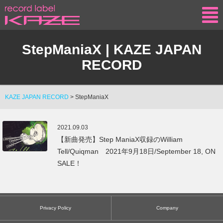
KAZE
StepManiaX | KAZE JAPAN
RECORD
KAZE JAPAN RECORD
>
StepManiaX
2021.09.03
【新曲発売】Step ManiaX収録のWilliam
Tell/Quiqman 2021年9月18日/September 18, ON
SALE！
Privacy Policy
Company