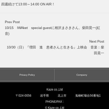
四週続けて13:00～14:00 ON AIR！
Prev Post
10/15 IWAket special guestに相沢まさきさん、柴田晃一(紅
音)
Next Post
10/30（日）『増田 進 患者さんと生きる』上映会 音楽：柴
田晃一
Privacy Policy
Company
Kaze co.,Ltd
〒
024-0056
岩手県
北上市
鬼柳町堰合56番地1
PHONE/FAX :
© Kaze co.,Ltd