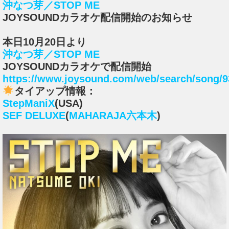
沖なつ芽／STOP ME
JOYSOUNDカラオケ配信開始のお知らせ
本日10月20日より
沖なつ芽／STOP ME
JOYSOUNDカラオケで配信開始
https://www.joysound.com/web/search/song/
タイアップ情報：
StepManiX
(USA)
SEF DELUXE
(
MAHARAJA六本木
)