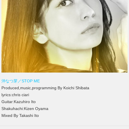
沖なつ芽／STOP ME
Produced,music,programming By Koichi Shibata
lyrics:chris ciari
Guitar:Kazuhiro Ito
Shakuhachi:Kizen Oyama
Mixed By Takashi Ito