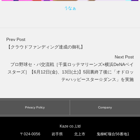
うなぁ
Prev Post
【クラウドファンディング達成の御礼】
Next Post
プロ野球セ・パ交流戦［千葉ロッテマリーンズ×横浜DeNAベイ
スターズ］【6月12日(金)、13日(土)】5回裏終了後に「オドロッ
テ×ハッピースター☆ダンス」を実施
Privacy Policy
Company
Kaze co.,Ltd
〒
024-0056
岩手県
北上市
鬼柳町堰合56番地1