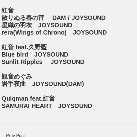
紅音
散りぬる春の宵 DAM / JOYSOUND
星織の羽衣 JOYSOUND
rera(Wings of Chrono) JOYSOUND
紅音 feat.久野藍
Blue bird JOYSOUND
Sunlit Ripples JOYSOUND
観音めぐみ
岩手夜曲 JOYSOUND(DAM)
Quiqman feat.紅音
SAMURAI HEART JOYSOUND
Prev Post