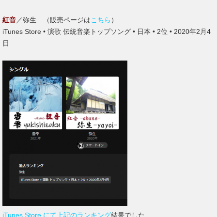
紅音
／弥生 （販売ページは
こちら
）
iTunes Store • 演歌 伝統音楽トップソング • 日本 • 2位 • 2020年2月4
日
iTunes Store にて上記のランキング
結果でした