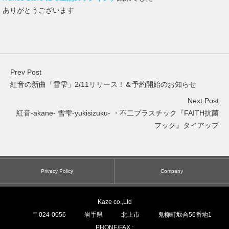
ありがとうございます
Prev Post
紅音の新曲「雪雫」2/11リリース！＆予約開始のお知らせ
Next Post
紅音-akane- 雪雫-yukisizuku- ・不二プラスチック『FAITH抗菌
フック』タイアップ
Privacy Policy
Company
Kaze co.,Ltd
〒
024-0056
岩手県
北上市
鬼柳町堰合56番地1
PHONE/FAX :