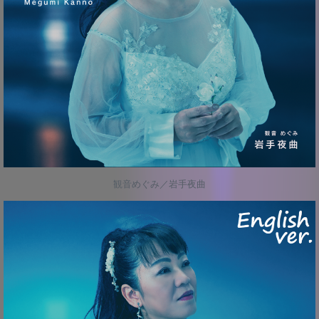
観音めぐみ／岩手夜曲