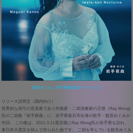
観音めぐみ／岩手夜曲(英語バージョン)
リリース説明文（国内向け）
世界的な胡弓の音楽家であり作曲家・二胡演奏家の王憓（Ray Wong)
氏の二胡曲『岩手夜曲』に、岩手県釜石市出身の歌手・観音めぐみが
作詞。 この曲は、2011.3.11震災後にRay Wong氏が岩手県を訪れ、
東日本大震災を悼んで作られた曲です。 二胡を学んでいる観音めぐみ