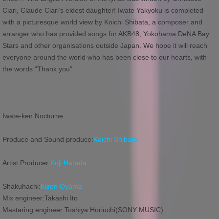
Ciari, Claude Ciari’s eldest daughter! Iwate Yakyoku is completed
with a picturesque world view by Koichi Shibata, a composer and
arranger who has provided songs for AKB48, Yokohama DeNA Bay
Stars and other organisations outside Japan. We hope it will reach
everyone around the world who has been close to our hearts, with
the words “Thank you”.
Iwate-ken Nocturne
Produce and Sound produce:
Koichi Shibata
Artist Producer:
Koji Harada
Shakuhachi:
Kizen Oyama
Mix engineer:Takashi Ito
Mastaring engineer:Toshiya Horiuchi(SONY MUSIC)