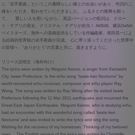
に「岩手夜曲」というこの素晴らしい曲との出会いがあり、作詞のご
縁をいただき、歌わせていただきました。 ふるさとの復興を願っ
て。 愛しい人を想いながら… 英語バージョンの歌詞は、クロー
ド・チアリの長女、クリステル・チアリが担当！ AKB48、横浜DeNA
ベイスターズ、海外への楽曲提供をしている作編曲家、柴田晃一によ
る絵画的世界観の岩手夜曲が完成。 心に寄り添ってくださった世界中
の皆様へ ”ありがとう”の言葉と共に、届きますように。
リリース説明文（海外向け）
The lyrics were written by Megumi Kanno, a singer from Kamaishi
City, Iwate Prefecture, to the erhu song “Iwate-ken Nocturne” by
world-renowned erhu musician, composer and erhu player Ray
Wong. The song was written by Ray Wong after he visited Iwate
Prefecture following the 11 Mar 2011 earthquake and mourned the
Great East Japan Earthquake. Megumi Kanno, who is studying erhu,
had an encounter with this wonderful song called ‘Iwate-ken
Nocturne’ and was invited to write the lyrics and sing the song.
Wishing for the recovery of my hometown. Thinking of my beloved
ones… The English version of the lyrics was written by Christelle